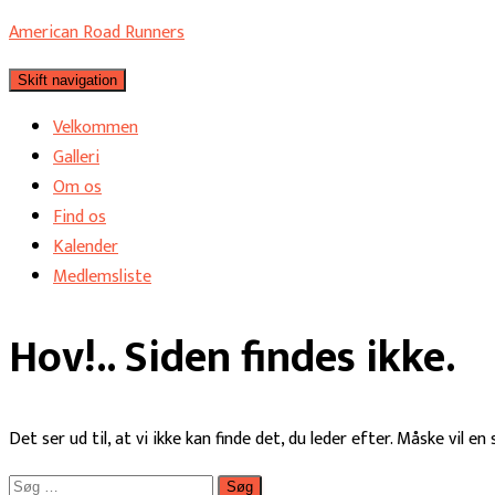
American Road Runners
Skift navigation
Velkommen
Galleri
Om os
Find os
Kalender
Medlemsliste
Hov!.. Siden findes ikke.
Det ser ud til, at vi ikke kan finde det, du leder efter. Måske vil e
Søg